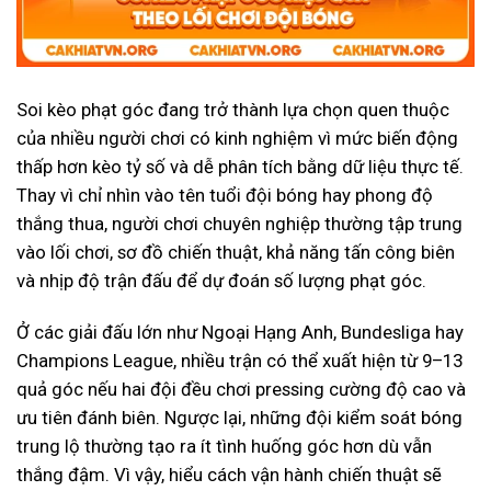
Soi kèo phạt góc đang trở thành lựa chọn quen thuộc
của nhiều người chơi có kinh nghiệm vì mức biến động
thấp hơn kèo tỷ số và dễ phân tích bằng dữ liệu thực tế.
Thay vì chỉ nhìn vào tên tuổi đội bóng hay phong độ
thắng thua, người chơi chuyên nghiệp thường tập trung
vào lối chơi, sơ đồ chiến thuật, khả năng tấn công biên
và nhịp độ trận đấu để dự đoán số lượng phạt góc.
Ở các giải đấu lớn như Ngoại Hạng Anh, Bundesliga hay
Champions League, nhiều trận có thể xuất hiện từ 9–13
quả góc nếu hai đội đều chơi pressing cường độ cao và
ưu tiên đánh biên. Ngược lại, những đội kiểm soát bóng
trung lộ thường tạo ra ít tình huống góc hơn dù vẫn
thắng đậm. Vì vậy, hiểu cách vận hành chiến thuật sẽ