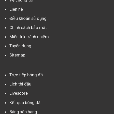
Liên hệ
Điều khoản sử dụng
Chính sách bảo mật
Miễn trừ trách nhiệm
Tuyển dụng
Sitemap
Trực tiếp bóng đá
Lịch thi đấu
Livescore
Kết quả bóng đá
Bảng xếp hạng