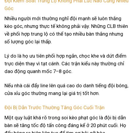
Đội Kiểm Soát Trung Lộ Không Phải Lúc Nào Cũng Nhiều
Góc
Nhiều người mới thường nghĩ đội mạnh sẽ luôn thắng
kèo góc, nhưng thực tế không phải vậy. Những CLB thiên
về phối hợp trung lộ có thể tạo nhiều bàn thắng nhưng
số lượng góc lại thấp.
Lý do là họ ưu tiên phối hợp ngắn, chọc khe và dứt điểm
trực diện thay vì tạt cánh. Các trận kiểu này thường chỉ
dao động quanh mốc 7–8 góc.
Nếu nhà cái đẩy line lên quá cao do danh tiếng đội bóng,
cửa xỉu góc thường mang lại giá trị tốt hơn.
Đội Bị Dẫn Trước Thường Tăng Góc Cuối Trận
Một quy luật khá rõ trong soi kèo phạt góc là đội bị dẫn
bàn sẽ tăng tốc độ tấn công đáng kể ở 20 phút cuối. Họ