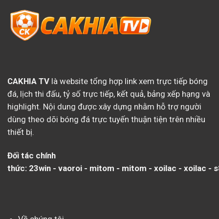
CAKHIA TV
là website tổng hợp link xem trực tiếp bóng
đá, lịch thi đấu, tỷ số trực tiếp, kết quả, bảng xếp hạng và
highlight. Nội dung được xây dựng nhằm hỗ trợ người
dùng theo dõi bóng đá trực tuyến thuận tiện trên nhiều
thiết bị.
Đối tác chính
thức:
23win
-
vaoroi
-
mitom
-
mitom
-
xoilac
-
xoilac
-
s
Về chúng tôi