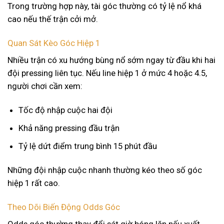
Trong trường hợp này, tài góc thường có tỷ lệ nổ khá
cao nếu thế trận cởi mở.
Quan Sát Kèo Góc Hiệp 1
Nhiều trận có xu hướng bùng nổ sớm ngay từ đầu khi hai
đội pressing liên tục. Nếu line hiệp 1 ở mức 4 hoặc 4.5,
người chơi cần xem:
Tốc độ nhập cuộc hai đội
Khả năng pressing đầu trận
Tỷ lệ dứt điểm trung bình 15 phút đầu
Những đội nhập cuộc nhanh thường kéo theo số góc
hiệp 1 rất cao.
Theo Dõi Biến Động Odds Góc