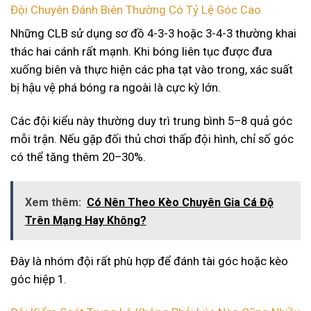
Đội Chuyên Đánh Biên Thường Có Tỷ Lệ Góc Cao
Những CLB sử dụng sơ đồ 4-3-3 hoặc 3-4-3 thường khai
thác hai cánh rất mạnh. Khi bóng liên tục được đưa
xuống biên và thực hiện các pha tạt vào trong, xác suất
bị hậu vệ phá bóng ra ngoài là cực kỳ lớn.
Các đội kiểu này thường duy trì trung bình 5–8 quả góc
mỗi trận. Nếu gặp đối thủ chơi thấp đội hình, chỉ số góc
có thể tăng thêm 20–30%.
Xem thêm:
Có Nên Theo Kèo Chuyên Gia Cá Độ
Trên Mạng Hay Không?
Đây là nhóm đội rất phù hợp để đánh tài góc hoặc kèo
góc hiệp 1.