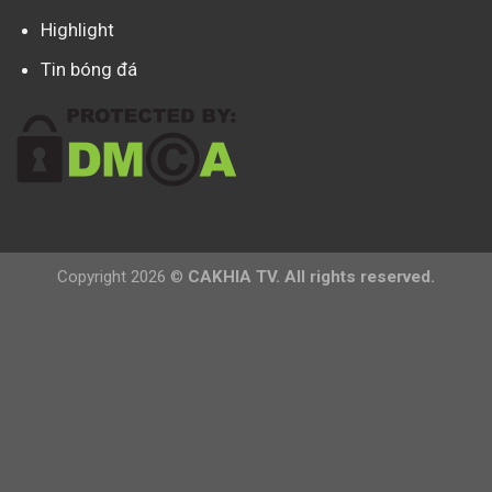
Highlight
Tin bóng đá
Copyright 2026 ©
CAKHIA TV. All rights reserved.