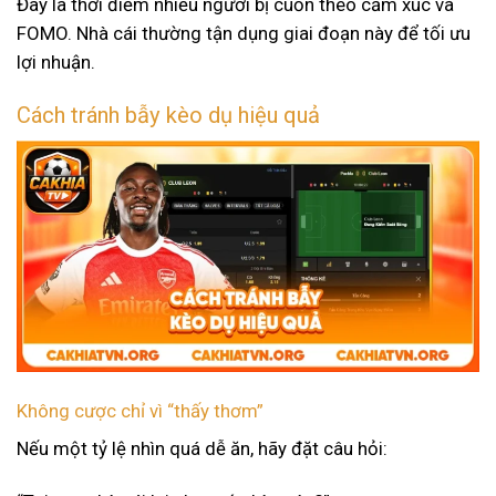
Đây là thời điểm nhiều người bị cuốn theo cảm xúc và
FOMO. Nhà cái thường tận dụng giai đoạn này để tối ưu
lợi nhuận.
Cách tránh bẫy kèo dụ hiệu quả
Không cược chỉ vì “thấy thơm”
Nếu một tỷ lệ nhìn quá dễ ăn, hãy đặt câu hỏi: