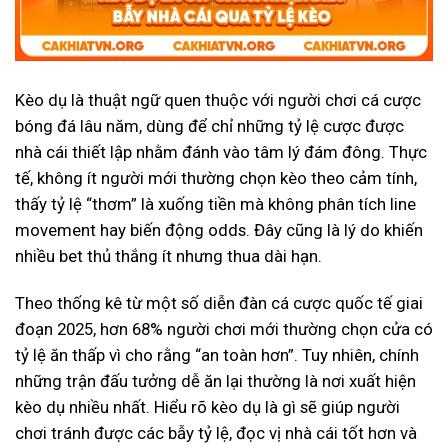
Kèo dụ là thuật ngữ quen thuộc với người chơi cá cược
bóng đá lâu năm, dùng để chỉ những tỷ lệ cược được
nhà cái thiết lập nhằm đánh vào tâm lý đám đông. Thực
tế, không ít người mới thường chọn kèo theo cảm tính,
thấy tỷ lệ “thơm” là xuống tiền mà không phân tích line
movement hay biến động odds. Đây cũng là lý do khiến
nhiều bet thủ thắng ít nhưng thua dài hạn.
Theo thống kê từ một số diễn đàn cá cược quốc tế giai
đoạn 2025, hơn 68% người chơi mới thường chọn cửa có
tỷ lệ ăn thấp vì cho rằng “an toàn hơn”. Tuy nhiên, chính
những trận đấu tưởng dễ ăn lại thường là nơi xuất hiện
kèo dụ nhiều nhất. Hiểu rõ kèo dụ là gì sẽ giúp người
chơi tránh được các bẫy tỷ lệ, đọc vị nhà cái tốt hơn và