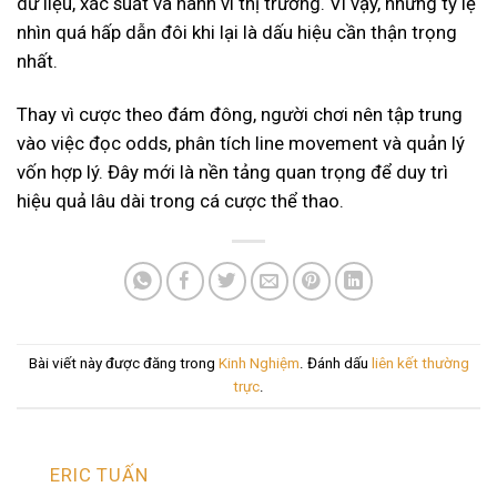
dữ liệu, xác suất và hành vi thị trường. Vì vậy, những tỷ lệ
nhìn quá hấp dẫn đôi khi lại là dấu hiệu cần thận trọng
nhất.
Thay vì cược theo đám đông, người chơi nên tập trung
vào việc đọc odds, phân tích line movement và quản lý
vốn hợp lý. Đây mới là nền tảng quan trọng để duy trì
hiệu quả lâu dài trong cá cược thể thao.
Bài viết này được đăng trong
Kinh Nghiệm
. Đánh dấu
liên kết thường
trực
.
ERIC TUẤN