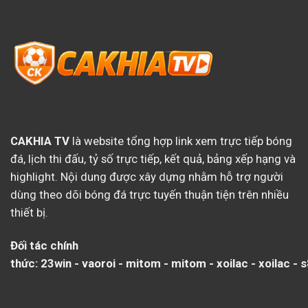
CAKHIA TV
là website tổng hợp link xem trực tiếp bóng
đá, lịch thi đấu, tỷ số trực tiếp, kết quả, bảng xếp hạng và
highlight. Nội dung được xây dựng nhằm hỗ trợ người
dùng theo dõi bóng đá trực tuyến thuận tiện trên nhiều
thiết bị.
Đối tác chính
thức:
23win
-
vaoroi
-
mitom
-
mitom
-
xoilac
-
xoilac
-
s