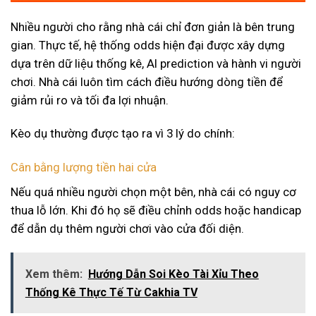
Nhiều người cho rằng nhà cái chỉ đơn giản là bên trung
gian. Thực tế, hệ thống odds hiện đại được xây dựng
dựa trên dữ liệu thống kê, AI prediction và hành vi người
chơi. Nhà cái luôn tìm cách điều hướng dòng tiền để
giảm rủi ro và tối đa lợi nhuận.
Kèo dụ thường được tạo ra vì 3 lý do chính:
Cân bằng lượng tiền hai cửa
Nếu quá nhiều người chọn một bên, nhà cái có nguy cơ
thua lỗ lớn. Khi đó họ sẽ điều chỉnh odds hoặc handicap
để dẫn dụ thêm người chơi vào cửa đối diện.
Xem thêm:
Hướng Dẫn Soi Kèo Tài Xỉu Theo
Thống Kê Thực Tế Từ Cakhia TV