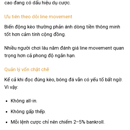
cao đang có dấu hiệu dụ cược.
Ưu tiên theo dõi line movement
Biến động kèo thường phản ánh dòng tiền thông minh
tốt hơn cảm tính cộng đồng.
Nhiều người chơi lâu năm đánh giá line movement quan
trọng hơn cả phong độ ngắn hạn.
Quản lý vốn chặt chẽ
Kể cả khi đọc đúng kèo, bóng đá vẫn có yếu tố bất ngờ.
Vì vậy:
Không all-in.
Không gấp thếp.
Mỗi lệnh cược chỉ nên chiếm 2–5% bankroll.