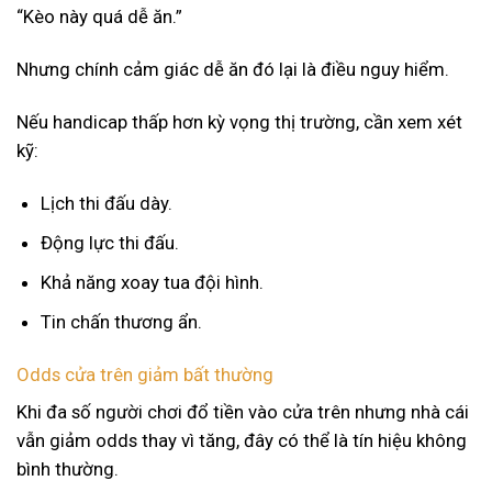
“Kèo này quá dễ ăn.”
Nhưng chính cảm giác dễ ăn đó lại là điều nguy hiểm.
Nếu handicap thấp hơn kỳ vọng thị trường, cần xem xét
kỹ:
Lịch thi đấu dày.
Động lực thi đấu.
Khả năng xoay tua đội hình.
Tin chấn thương ẩn.
Odds cửa trên giảm bất thường
Khi đa số người chơi đổ tiền vào cửa trên nhưng nhà cái
vẫn giảm odds thay vì tăng, đây có thể là tín hiệu không
bình thường.