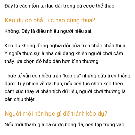
Đây là cách tồn tại lâu dài trong cá cược thể thao.
Kèo dụ có phải lúc nào cũng thua?
Không. Đây là điều nhiều người hiểu sai.
Kèo dụ không đồng nghĩa đội cửa trên chắc chắn thua.
Ý nghĩa thực sự là nhà cái đang khiến người chơi cảm
thấy lựa chọn đó hấp dẫn hơn bình thường.
Thực tế vẫn có nhiều trận “kèo dụ” nhưng cửa trên thắng
đậm. Tuy nhiên về dài hạn, nếu liên tục chọn kèo theo
cảm xúc thay vì phân tích dữ liệu, người chơi thường là
bên chịu thiệt.
Người mới nên học gì để tránh kèo dụ?
Nếu mới tham gia cá cược bóng đá, nên tập trung vào: